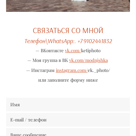
СВЯЗАТЬСЯ СО МНОЙ
Телефон\WhatsApp:. +7 9102441832
— ВКонтакте
vk.com/
ketiphoto
— Моя группа в ВК
vk.com/modnjshka
— Инстаграм
instagram.com/
ek._photo/
или заполните форму ниже