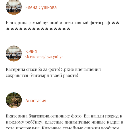
Елена Сушкова
Екатерина самый лучший и позитивный фотограф 🔥🔥
🔥🔥🔥🔥🔥🔥🔥🔥🔥🔥🔥🔥🔥🔥🔥
Юлия
vk.ru/izmaylova.yuliya
Катерина спасибо за фото! Яркие впечатления
сохранятся благодаря твоей работе!
Анастасия
Екатерина благодарю,отличные фото! Вы нашли подход к
каждому ребёнку, классные динамичные живые кадры,в
ходе программы. Красивые семейные снимки,вообщем